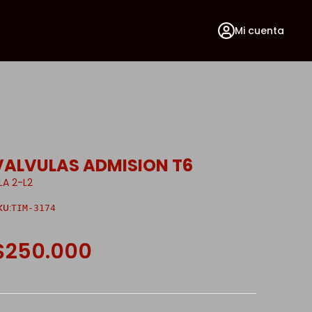
Mi cuenta
VALVULAS ADMISION T6
ILA 2-L2
KU:
TIM-3174
$250.000