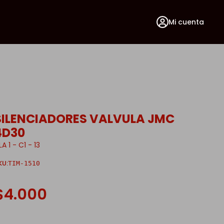
Mi cuenta
SILENCIADORES VALVULA JMC
4D30
LA 1 - C1 - 13
KU:
TIM-1510
$4.000