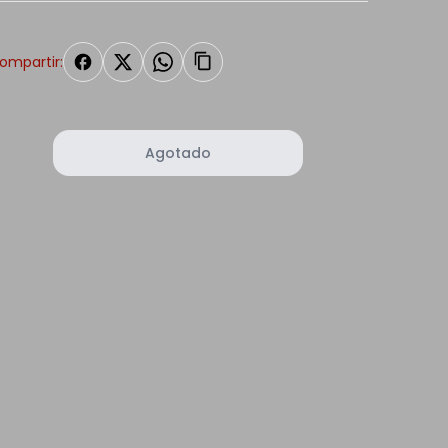
ompartir:
Agotado