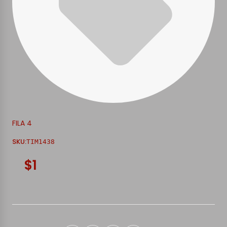
FILA 4
SKU:
TIM1438
$1