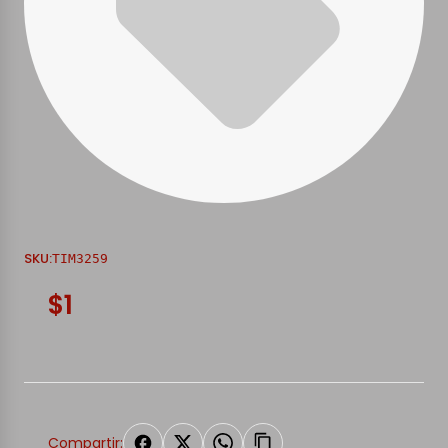
SKU:
TIM3259
$1
Compartir: