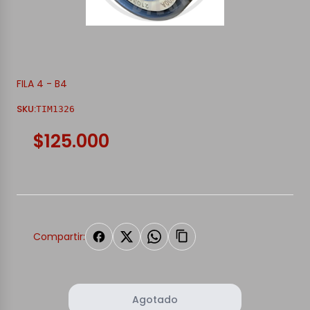
FILA 4 - B4
SKU:
TIM1326
$125.000
Compartir:
Agotado