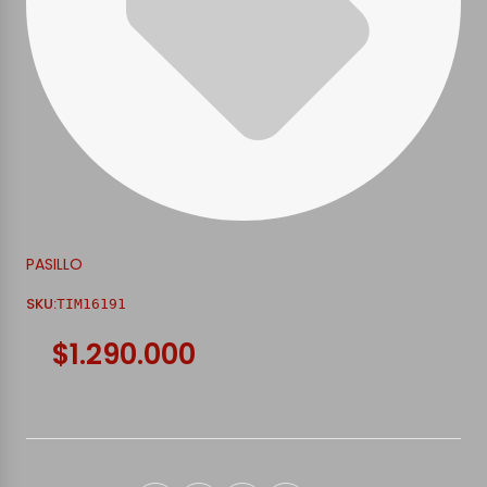
PASILLO
SKU:
TIM16191
$1.290.000