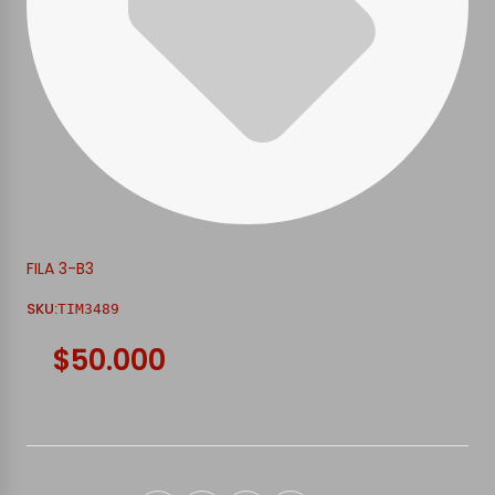
FILA 3-B3
SKU:
TIM3489
$50.000