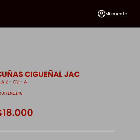
Mi cuenta
CUÑAS CIGUEÑAL JAC
ILA 2 - C2 - 4
KU:
TIM1148
$18.000