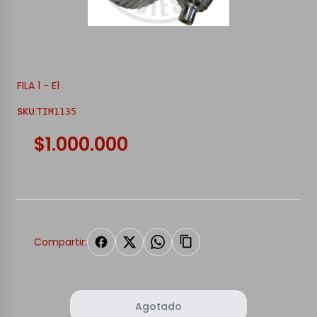
FILA 1 - E1
SKU:
TIM1135
$1.000.000
Compartir:
Agotado