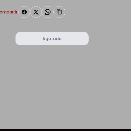
ompartir:
Agotado