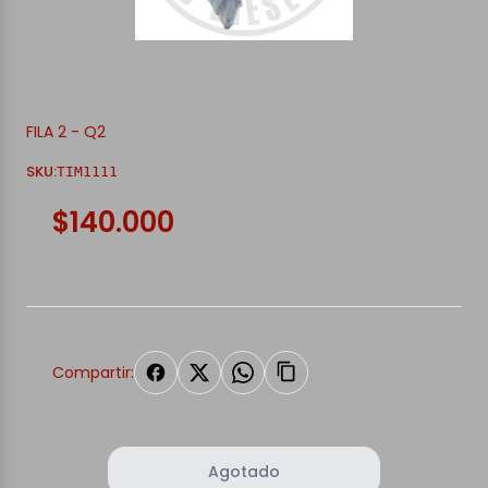
FILA 2 - Q2
SKU:
TIM1111
$140.000
Compartir:
Agotado