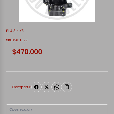
FILA 3 - K3
SKU:
MAH1029
$470.000
Compartir: