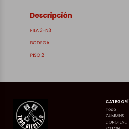
Descripción
FILA 3-N3
BODEGA:
PISO 2
CATEGORÍ
Todo
CUMMINS
DONGFENG
FOTON