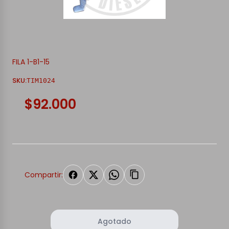
FILA 1-B1-15
SKU:
TIM1024
$92.000
Compartir:
Agotado