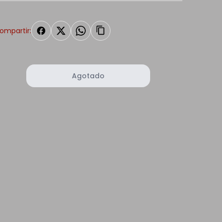
ompartir:
Agotado