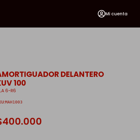
Mi cuenta
AMORTIGUADOR DELANTERO
KUV 100
ILA 6-R6
KU:
MAH1003
$400.000