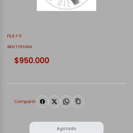
FILA 1-I1
SKU:
TIM1004
$950.000
Compartir:
Agotado