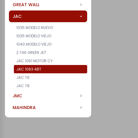
GREAT WALL
JAC
1035 MODELO NUEVO
1035 MODELO VIEJO
1040 MODELO VIEJO
2.746 GREEN JET
JAC 1061 MOTOR CY
JAC 1063 4BT
JAC T6
JAC T8
JMC
MAHINDRA