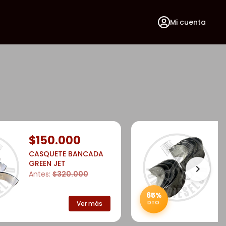
Mi cuenta
$150.000
CASQUETE BANCADA
C
GREEN JET
S
Antes:
$320.000
A
65%
DTO.
Ver más