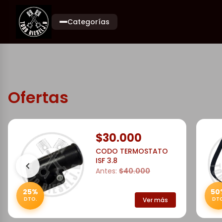
Categorías
Ofertas
$30.000
CODO TERMOSTATO
ISF 3.8
Antes:
$40.000
25%
50
DTO.
DTO
Ver más