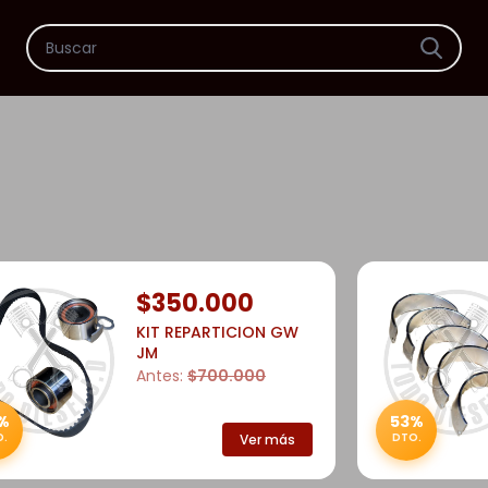
$350.000
KIT REPARTICION GW
JM
Antes:
$700.000
%
53%
.
DTO.
Ver más