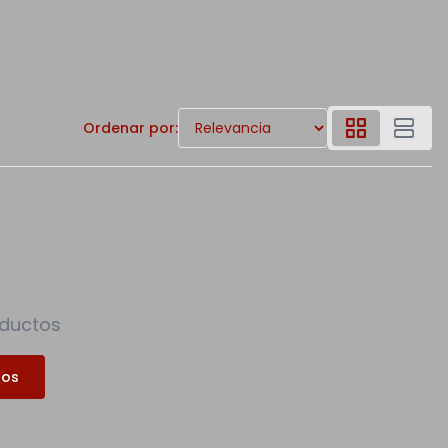
Ordenar por:
oductos
tos