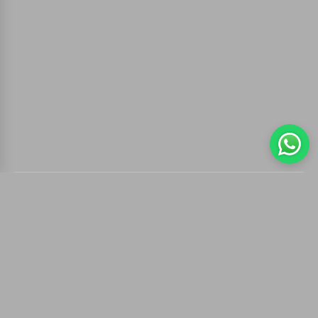
Carrito
(
0
productos,
0
unidades)